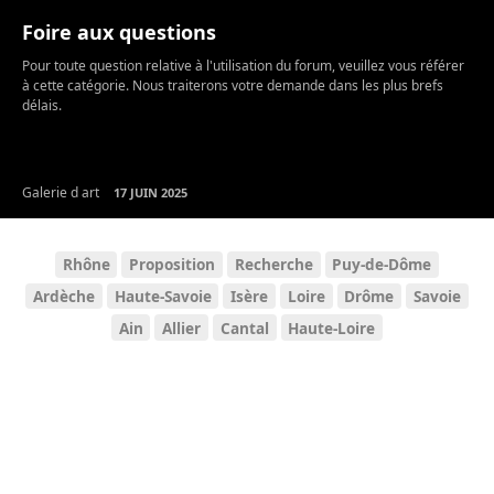
Foire aux questions
Pour toute question relative à l'utilisation du forum, veuillez vous référer
à cette catégorie. Nous traiterons votre demande dans les plus brefs
délais.
Galerie d art
17 JUIN 2025
Rhône
Proposition
Recherche
Puy-de-Dôme
Ardèche
Haute-Savoie
Isère
Loire
Drôme
Savoie
Ain
Allier
Cantal
Haute-Loire