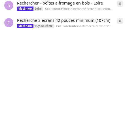
Rechercher - boîtes a fromage en bois - Loire
0
0
ré
S
SeL-illustratrice
a démarré cette discussion
31 mai 202
Matériaux
Loire
Recherche 3 écrans 42 pouces minimum (107cm)
0
0
ré
C
Creuxdelenfer
a démarré cette discussion
30 av
Matériaux
Puy-de-Dôme