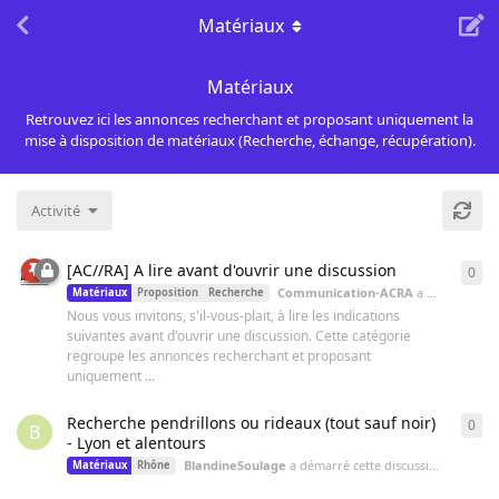
Matériaux
Matériaux
Retrouvez ici les annonces recherchant et proposant uniquement la
mise à disposition de matériaux (Recherche, échange, récupération).
Activité
[AC//RA] A lire avant d'ouvrir une discussion
0
0
ré
Communication-ACRA
a démarré cette discussion
Matériaux
Proposition
Recherche
Nous vous invitons, s'il-vous-plait, à lire les indications
suivantes avant d'ouvrir une discussion. Cette catégorie
regroupe les annonces recherchant et proposant
uniquement ...
Recherche pendrillons ou rideaux (tout sauf noir)
0
0
ré
B
- Lyon et alentours
BlandineSoulage
a démarré cette discussion
18 avr. 2
Matériaux
Rhône