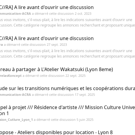
C//RA] A lire avant d'ouvrir une discussion
mmunication-ACRA
a démarré cette discussion
2 oct. 2023
s vous invitons, s'il-vous-plait, à lire les indications suivantes avant d'ouvrir une
cussion. Cette catégorie regroupe les annonces recherchant et proposant unique
C//RA] A lire avant d'ouvrir une discussion
ra
a démarré cette discussion
27 sept. 2023
s vous invitons, s'il-vous-plait, à lire les indications suivantes avant d'ouvrir une
cussion. Cette catégorie regroupe les annonces recherchant et proposant unique
reau à partager à L'Atelier Wakatsuki (Lyon 8eme)
relasKoncept
a démarré cette discussion
22 sept. 2025
ude sur les transitions numériques et les coopérations dur
mmunication-ACRA
a démarré cette discussion
17 sept. 2025
pel à projet /// Résidence d'artiste /// Mission Culture Unive
on 1
sion_Cutlure_Lyon_1
a démarré cette discussion
5 juin 2025
opose - Ateliers disponibles pour location - Lyon 8