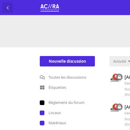
Nouvelle discussion
Activité
[A
Toutes les discussions
Co
Étiquettes
Nou
dis
Règlement du forum
[A
Locaux
Co
Nou
Matériaux
dis