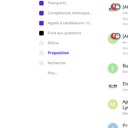
Transports
[A
Compétences techniques et savoir-faire
Co
Nou
Appels à candidature / Offres d'emploi
dis
Foire aux questions
[A
A
ac-
Rhône
Nou
Proposition
dis
Recherche
Bu
E
Ent
Plus…
Et
Co
Ap
M
Ly
Mis
Pr
I