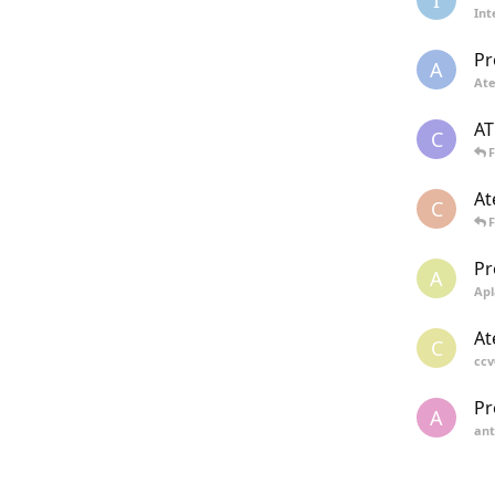
In
Pr
A
Ate
AT
C
At
C
Pr
A
Ap
At
C
ccv
Pr
A
ant