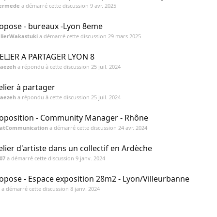
termede
a démarré cette discussion
9 avr. 2025
opose - bureaux -Lyon 8eme
lierWakastuki
a démarré cette discussion
29 mars 2025
ELIER A PARTAGER LYON 8
Faezeh
a répondu à cette discussion
25 juil. 2024
elier à partager
Faezeh
a répondu à cette discussion
25 juil. 2024
oposition - Community Manager - Rhône
latCommunication
a démarré cette discussion
24 avr. 2024
elier d'artiste dans un collectif en Ardèche
07
a démarré cette discussion
9 janv. 2024
opose - Espace exposition 28m2 - Lyon/Villeurbanne
a démarré cette discussion
8 janv. 2024