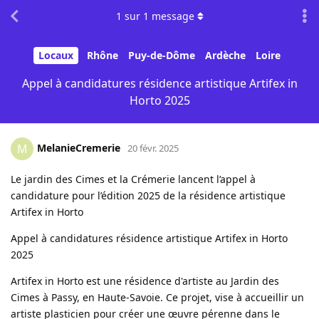
1
sur
1
message
Locaux
Rhône
Puy-de-Dôme
Ardèche
Loire
Appel à candidatures résidence artistique Artifex in
Horto 2025
MelanieCremerie
M
20 févr. 2025
Le jardin des Cimes et la Crémerie lancent l’appel à
candidature pour l’édition 2025 de la résidence artistique
Artifex in Horto
Appel à candidatures résidence artistique Artifex in Horto
2025
Artifex in Horto est une résidence d'artiste au Jardin des
Cimes à Passy, en Haute-Savoie. Ce projet, vise à accueillir un
artiste plasticien pour créer une œuvre pérenne dans le